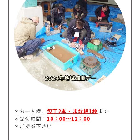
＊お一人様、
包丁2本・まな板1枚
まで
＊受付時間：
10：00～12：00
＊ご持参下さい