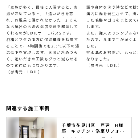
「家族が多く、最後に入浴すると、お
頭や身体を洗う時などの排
湯が冷めている…」「追いだきを忘
溝内に渦を発生させて、排
れ、お風呂に浸かれなかった…」そん
った毛髪やゴミをまとめて
なお風呂のお湯の温度問題を解決して
します。
くれるのがLIXILサーモバスSです。
また、従来よりシンプルな
浴槽とフタの両方に保温構造を採用す
たので、奥まで手が届くよ
ることで、4時間後でも2.5℃以下の湯
した。
温低下を実現します。お湯が冷めづら
排水溝のお掃除が、もっと
く、追いだきの回数もグッと減らせる
なりました。
ので節約にもつながります。
（参考元：LIXIL）
（参考元：LIXIL）
関連する施工事例
千葉市花見川区 戸建 H様
邸 キッチン・浴室リフォー
ム