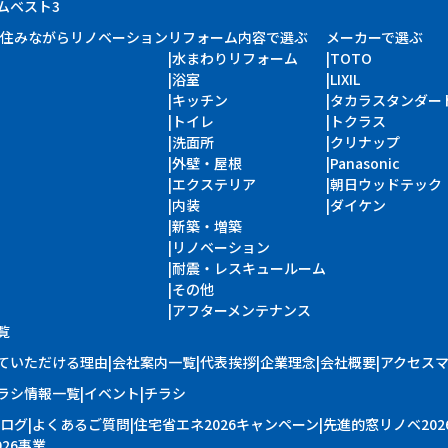
ムベスト3
住みながらリノベーション
リフォーム内容で選ぶ
メーカーで選ぶ
水まわりリフォーム
TOTO
浴室
LIXIL
キッチン
タカラスタンダー
トイレ
トクラス
洗面所
クリナップ
外壁・屋根
Panasonic
エクステリア
朝日ウッドテック
内装
ダイケン
新築・増築
リノベーション
耐震・レスキュールーム
その他
アフターメンテナンス
覧
ていただける理由
会社案内一覧
代表挨拶
企業理念
会社概要
アクセス
ラシ情報一覧
イベント
チラシ
ログ
よくあるご質問
住宅省エネ2026キャンペーン
先進的窓リノベ202
26事業