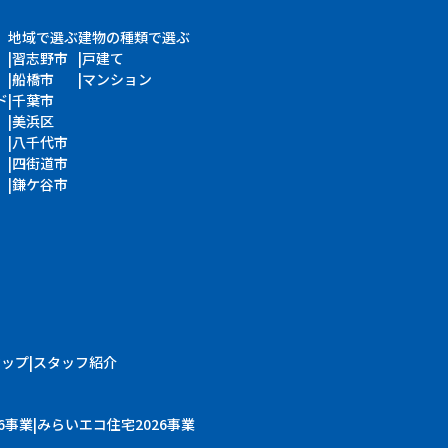
地域で選ぶ
建物の種類で選ぶ
習志野市
戸建て
船橋市
マンション
ド
千葉市
美浜区
八千代市
四街道市
鎌ケ谷市
マップ
スタッフ紹介
6事業
みらいエコ住宅2026事業