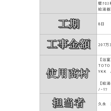
壁ｸﾛｽ
給湯器
8日
207万
【浴室
TOTO
YKK
【給湯
ﾉｰﾘ
久永 