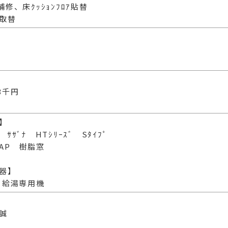
補修、床ｸｯｼｮﾝﾌﾛｱ貼替
取替
3千円
】
 ｻｻﾞﾅ HTｼﾘｰｽﾞ Sﾀｲﾌﾟ
 AP 樹脂窓
器】
ﾂ 給湯専用機
誠