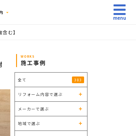
内
強含む】
WORKS
施工事例
耐
383
全て
リフォーム内容で選ぶ
メーカーで選ぶ
地域で選ぶ