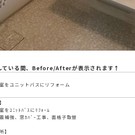
いる間、Before/Afterが表示されます↑
室をユニットバスにリフォーム
】
をﾕﾆｯﾄﾊﾞｽにﾘﾌｫｰﾑ
震補強、窓ｶﾊﾞｰ工事、面格子取替
所】