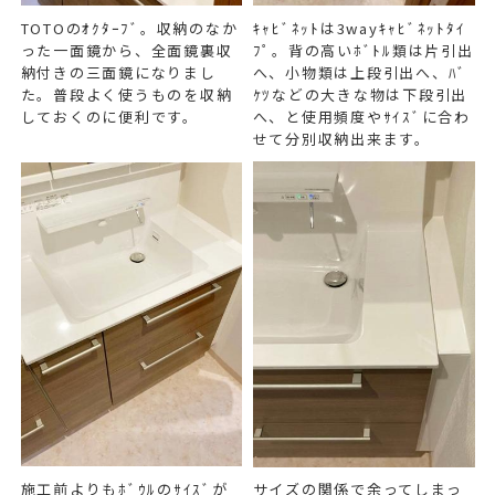
TOTOのｵｸﾀｰﾌﾞ。収納のなか
ｷｬﾋﾞﾈｯﾄは3wayｷｬﾋﾞﾈｯﾄﾀｲ
った一面鏡から、全面鏡裏収
ﾌﾟ。背の高いﾎﾞﾄﾙ類は片引出
納付きの三面鏡になりまし
へ、小物類は上段引出へ、ﾊﾞ
た。普段よく使うものを収納
ｹﾂなどの大きな物は下段引出
しておくのに便利です。
へ、と使用頻度やｻｲｽﾞに合わ
せて分別収納出来ます。
施工前よりもﾎﾞｳﾙのｻｲｽﾞが
サイズの関係で余ってしまっ