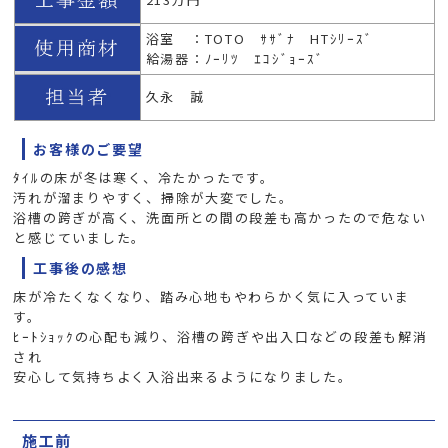
浴室 ：TOTO ｻｻﾞﾅ HTｼﾘｰｽﾞ
給湯器：ﾉｰﾘﾂ ｴｺｼﾞｮｰｽﾞ
久永 誠
お客様のご要望
ﾀｲﾙの床が冬は寒く、冷たかったです。
汚れが溜まりやすく、掃除が大変でした。
浴槽の跨ぎが高く、洗面所との間の段差も高かったので危ない
と感じていました。
工事後の感想
床が冷たくなくなり、踏み心地もやわらかく気に入っていま
す。
ﾋｰﾄｼｮｯｸの心配も減り、浴槽の跨ぎや出入口などの段差も解消
され
安心して気持ちよく入浴出来るようになりました。
施工前