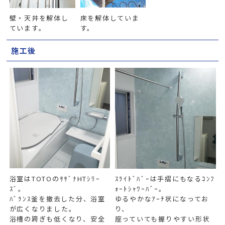
壁・天井を解体し
床を解体していま
ています。
す。
施工後
浴室はTOTOのｻｻﾞﾅHTｼﾘｰ
ｽﾗｲﾄﾞﾊﾞｰは手摺にもなるｺﾝﾌ
ｽﾞ。
ｫｰﾄｼｬﾜｰﾊﾞｰ。
ﾊﾞﾗﾝｽ釜を撤去した分、浴室
ゆるやかなｱｰﾁ状になってお
が広くなりました。
り、
浴槽の跨ぎも低くなり、安全
座っていても握りやすい形状