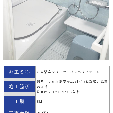
在来浴室をユニットバスへリフォーム
浴室 ：在来浴室をﾕﾆｯﾄﾊﾞｽに取替、給湯
器取替
洗面所：床ｸｯｼｮﾝﾌﾛｱ貼替
8日
213万円