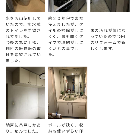
水を沢山使用して
約２０年程でまだ
いたので、節水式
使えましたが、タ
のトイレを希望さ
イルの掃除がしに
床の汚れが気にな
れてました。
くく、扉も開くタ
っていたので今回
今後の為に手摺、
イプで収納がしに
のリフォームで新
棚付の紙巻器の取
くいとの事でし
しくします。
付を希望されてい
た。
ました。
納戸に吊戸しかあ
ボールが狭く、収
りませんでした。
納も使いずらい印