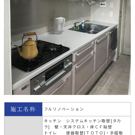
フルリノベーション
キッチン システムキッチン取替[タカ
ラ] 壁・天井クロス・床ＣＦ貼替
トイレ 便器取替[ＴＯＴＯ]・手摺取