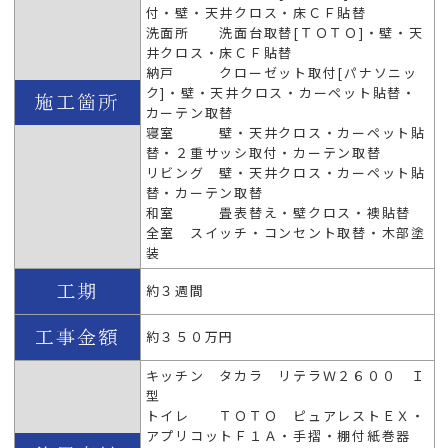
付・壁・天井クロス・床ＣＦ貼替
洗面所 洗面台取替[ＴＯＴＯ]・壁・天
井クロス・床ＣＦ貼替
納戸 クローゼット取付[パナソニッ
ク]・壁・天井クロス・カーペット貼替・
カーテン取替
寝室 壁・天井クロス・カーペット貼
替・２重サッシ取付・カーテン取替
リビング 壁・天井クロス・カーペット貼
替・カーテン取替
和室 畳表替え・壁クロス・襖貼替
全室 スイッチ・コンセント取替・木部塗
装
約３週間
約３５０万円
キッチン タカラ リテラＷ２６００ Ｉ
型
トイレ ＴＯＴＯ ピュアレストＥＸ・
アプリコットＦ１Ａ・手摺・棚付紙巻器