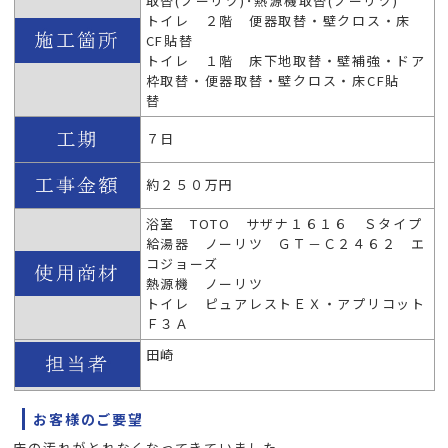
取替(ノーリツ)･熱源機取替(ノーリツ)
トイレ ２階 便器取替・壁クロス・床
CF貼替
トイレ １階 床下地取替・壁補強・ドア
枠取替・便器取替・壁クロス・床CF貼
替
７日
約２５０万円
浴室 TOTO サザナ１６１６ Ｓタイプ
給湯器 ノーリツ ＧＴ－Ｃ２４６２ エ
コジョーズ
熱源機 ノーリツ
トイレ ピュアレストＥＸ・アプリコット
Ｆ３Ａ
田崎
お客様のご要望
床の汚れがとれなくなってきていました。