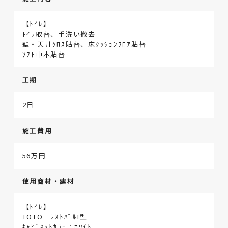
【ﾄｲﾚ】
ﾄｲﾚ取替、手洗い撤去
壁・天井ｸﾛｽ貼替、床ｸｯｼｮﾝﾌﾛｱ貼替
ｿﾌﾄ巾木貼替
工期
2日
施工費用
56万円
使用商材・建材
【ﾄｲﾚ】
TOTO ﾚｽﾄﾊﾟﾙI型
ｷｬﾋﾞﾈｯﾄｶﾗｰ：ﾎﾜｲﾄ