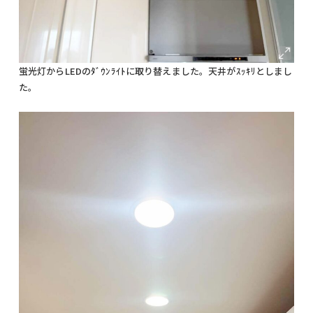
蛍光灯からLEDのﾀﾞｳﾝﾗｲﾄに取り替えました。天井がｽｯｷﾘとしまし
た。