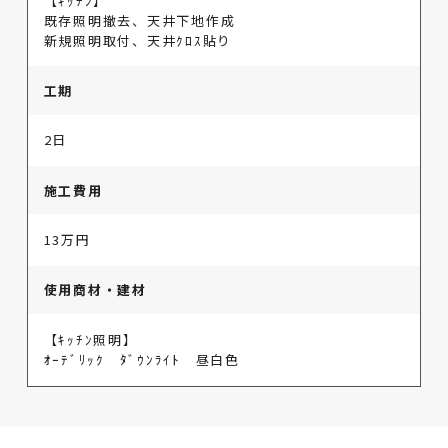
【ｷｯﾁﾝ】
既存照明撤去、天井下地作成
新規照明取付、天井ｸﾛｽ貼り
工期
2日
施工費用
13万円
使用商材・建材
【ｷｯﾁﾝ照明】
ｵｰﾃﾞﾘｯｸ ﾀﾞｳﾝﾗｲﾄ 昼白色