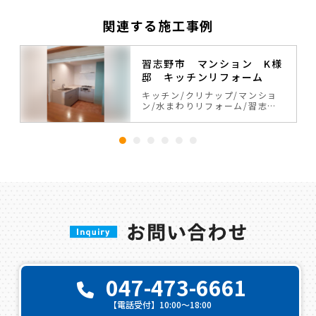
関連する施工事例
習志野市 マンション K様
チ
邸 キッチンリフォーム
キッチン
クリナップ
マンショ
み
ン
水まわりリフォーム
習志野
市
047-473-6661
【電話受付】10:00〜18:00