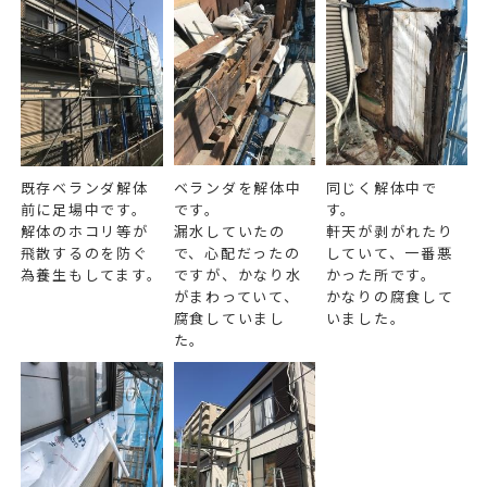
既存ベランダ解体
ベランダを解体中
同じく解体中で
前に足場中です。
です。
す。
解体のホコリ等が
漏水していたの
軒天が剥がれたり
飛散するのを防ぐ
で、心配だったの
していて、一番悪
為養生もしてます。
ですが、かなり水
かった所です。
がまわっていて、
かなりの腐食して
腐食していまし
いました。
た。