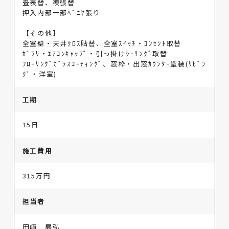
畳表替、襖張替
押入内部一部ﾍﾞﾆﾔ張り
【その他】
全室壁・天井ｸﾛｽ貼替、全室ｽｲｯﾁ・ｺﾝｾﾝﾄ取替
ｶﾞﾗﾘ・ｴｱｺﾝｷｬｯﾌﾟ・引っ掛けｼｰﾘﾝｸﾞ取替
ﾌﾛｰﾘﾝｸﾞｶﾞﾗｽｺｰﾃｨﾝｸﾞ、窓枠・出窓ｶｳﾝﾀｰ塗装(ﾘﾋﾞﾝ
ｸﾞ・洋室)
工期
15日
施工費用
315万円
担当者
田﨑 展弘