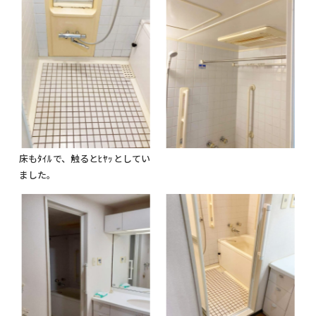
床もﾀｲﾙで、触るとﾋﾔｯとしてい
ました。