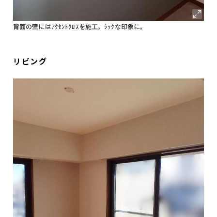
背面の壁にはｱｸｾﾝﾄｸﾛｽを施工。ｼｯｸな印象に。
リビング