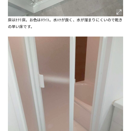
床はｶﾗﾘ床。お色はﾎﾜｲﾄ。水ﾊｹが良く、水が溜まりにくいので乾き
の早い床です。