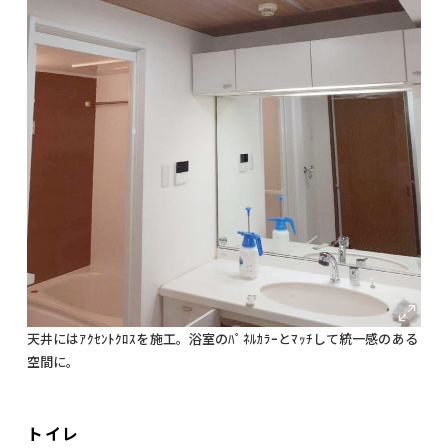
天井にはｱｸｾﾝﾄｸﾛｽを施工。浴室のﾊﾟﾈﾙｶﾗｰとﾏｯﾁして統一感のある
空間に。
トイレ