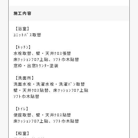
施工内容
【浴室】
ﾕﾆｯﾄﾊﾞｽ取替
【ｷｯﾁﾝ】
水栓取替、壁・天井ｸﾛｽ張替
床ｸｯｼｮﾝﾌﾛｱ上貼、ｿﾌﾄ巾木貼替
窓枠・出窓ｶｳﾝﾀｰ塗装
【洗面所】
洗面水栓・洗濯水栓・洗濯ﾊﾟﾝ取替
壁・天井ｸﾛｽ貼替、床ｸｯｼｮﾝﾌﾛｱ上貼
ｿﾌﾄ巾木貼替
【ﾄｲﾚ】
便座取替、壁・天井ｸﾛｽ貼替
床ｸｯｼｮﾝﾌﾛｱ上貼、ｿﾌﾄ巾木貼替
【和室】