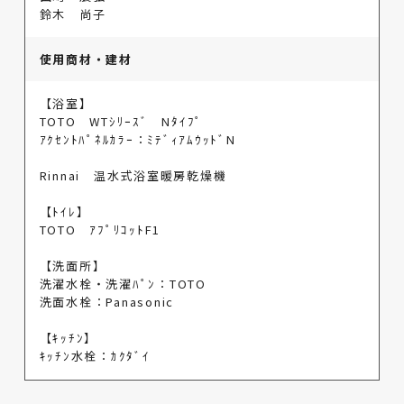
鈴木 尚子
使用商材・建材
【浴室】
TOTO WTｼﾘｰｽﾞ Nﾀｲﾌﾟ
ｱｸｾﾝﾄﾊﾟﾈﾙｶﾗｰ：ﾐﾃﾞｨｱﾑｳｯﾄﾞN
Rinnai 温水式浴室暖房乾燥機
【ﾄｲﾚ】
TOTO ｱﾌﾟﾘｺｯﾄF1
【洗面所】
洗濯水栓・洗濯ﾊﾟﾝ：TOTO
洗面水栓：Panasonic
【ｷｯﾁﾝ】
ｷｯﾁﾝ水栓：ｶｸﾀﾞｲ