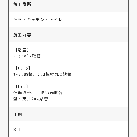
施工箇所
浴室・キッチン・トイレ
施工内容
【浴室】
ﾕﾆｯﾄﾊﾞｽ取替
【ｷｯﾁﾝ】
ｷｯﾁﾝ取替、ｺﾝﾛ脇壁ｸﾛｽ貼替
【ﾄｲﾚ】
便器取替、手洗い器取替
壁・天井ｸﾛｽ貼替
工期
8日