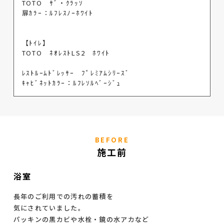
TOTO ｻﾞ・ｸﾗｯｿ
扉ｶﾗｰ：ﾙﾌﾚｽﾉｰﾎﾜｲﾄ
【ﾄｲﾚ】
TOTO ﾈｵﾚｽﾄLS2 ﾎﾜｲﾄ
ﾚｽﾄﾙｰﾑﾄﾞﾚｯｻｰ ﾌﾟﾚﾐｱﾑｼﾘｰｽﾞ
ｷｬﾋﾞﾈｯﾄｶﾗｰ：ﾙﾌﾚｿﾙﾍﾞｰｼﾞｭ
BEFORE
施工前
浴室
長年のご利用での汚れの蓄積を
気にされていました。
パッキンの黒カビや水栓・鏡の水アカなど