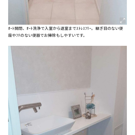
ｵｰﾄ開閉、ｵｰﾄ洗浄で入室から退室までｽﾄﾚｽﾌﾘｰ。継ぎ目のない便
座やﾌﾁのない便器でお掃除もしやすいです。