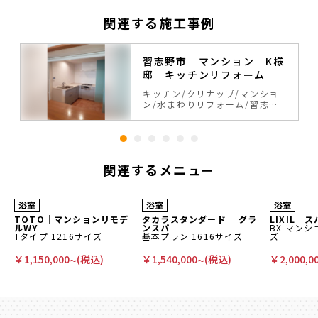
関連する施工事例
習志野市 マンション K様
邸 キッチンリフォーム
キッチン
クリナップ
マンショ
ン
水まわりリフォーム
習志野
市
関連するメニュー
商品代10％OFF
商品代30％
商品代50%OFF
浴室
浴室
浴室
TOTO｜マンションリモデ
タカラスタンダード｜ グラ
LIXIL｜
ルWY
ンスパ
BX マンシ
Tタイプ 1216サイズ
基本プラン 1616サイズ
ズ
￥
1,150,000
(税込)
￥
1,540,000
(税込)
￥
2,000,0
〜
〜