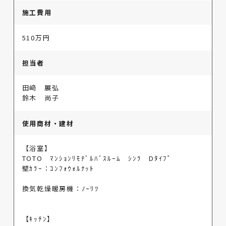
施工費用
510万円
担当者
田﨑 展弘
鈴木 尚子
使用商材・建材
【浴室】
TOTO ﾏﾝｼｮﾝﾘﾓﾃﾞﾙﾊﾞｽﾙｰﾑ ｼﾝﾗ Dﾀｲﾌﾟ
壁ｶﾗｰ：ｺﾝﾌｫｳｫﾙﾅｯﾄ
換気乾燥暖房機：ﾉｰﾘﾂ
【ｷｯﾁﾝ】